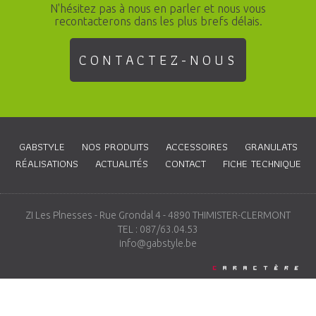
N'hésitez pas à nous en parler et nous vous
recontacterons dans les plus brefs délais.
CONTACTEZ-NOUS
GABSTYLE
NOS PRODUITS
ACCESSOIRES
GRANULATS
RÉALISATIONS
ACTUALITÉS
CONTACT
FICHE TECHNIQUE
ZI Les Plnesses - Rue Grondal 4 - 4890 THIMISTER-CLERMONT
TEL : 087/63.04.53
info@gabstyle.be