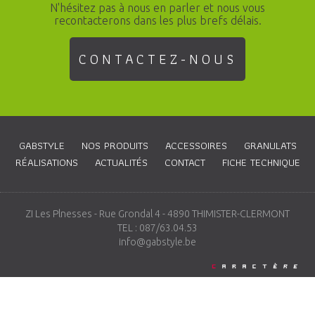
N'hésitez pas à nous en parler et nous vous
recontacterons dans les plus brefs délais.
CONTACTEZ-NOUS
GABSTYLE
NOS PRODUITS
ACCESSOIRES
GRANULATS
RÉALISATIONS
ACTUALITÉS
CONTACT
FICHE TECHNIQUE
ZI Les Plnesses - Rue Grondal 4 - 4890 THIMISTER-CLERMONT
TEL : 087/63.04.53
info@gabstyle.be