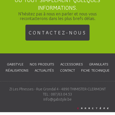
INFORMATIONS.
N'hésitez pas à nous en parler et nous vous
recontacterons dans les plus brefs délais.
CONTACTEZ-NOUS
GABSTYLE
NOS PRODUITS
ACCESSOIRES
GRANULATS
RÉALISATIONS
ACTUALITÉS
CONTACT
FICHE TECHNIQUE
ZI Les Plnesses - Rue Grondal 4 - 4890 THIMISTER-CLERMONT
TEL : 087/63.04.53
info@gabstyle.be