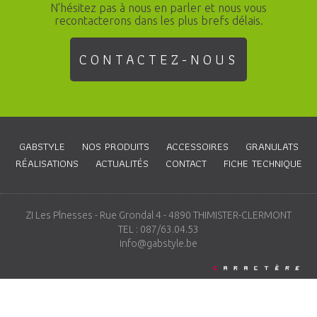
N'hésitez pas à nous en parler et nous vous
recontacterons dans les plus brefs délais.
CONTACTEZ-NOUS
GABSTYLE
NOS PRODUITS
ACCESSOIRES
GRANULATS
RÉALISATIONS
ACTUALITÉS
CONTACT
FICHE TECHNIQUE
ZI Les Plnesses - Rue Grondal 4 - 4890 THIMISTER-CLERMONT
TEL : 087/63.04.53
info@gabstyle.be