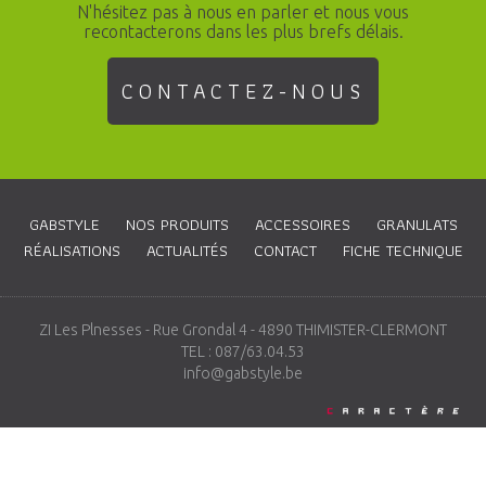
N'hésitez pas à nous en parler et nous vous
recontacterons dans les plus brefs délais.
CONTACTEZ-NOUS
GABSTYLE
NOS PRODUITS
ACCESSOIRES
GRANULATS
RÉALISATIONS
ACTUALITÉS
CONTACT
FICHE TECHNIQUE
ZI Les Plnesses - Rue Grondal 4 - 4890 THIMISTER-CLERMONT
TEL : 087/63.04.53
info@gabstyle.be