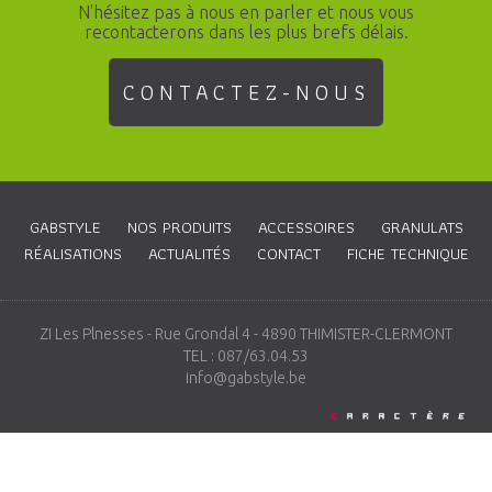
N'hésitez pas à nous en parler et nous vous
recontacterons dans les plus brefs délais.
CONTACTEZ-NOUS
GABSTYLE
NOS PRODUITS
ACCESSOIRES
GRANULATS
RÉALISATIONS
ACTUALITÉS
CONTACT
FICHE TECHNIQUE
ZI Les Plnesses - Rue Grondal 4 - 4890 THIMISTER-CLERMONT
TEL : 087/63.04.53
info@gabstyle.be