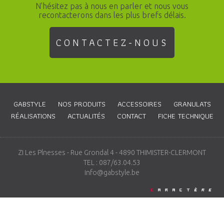
N'hésitez pas à nous en parler et nous vous
recontacterons dans les plus brefs délais.
CONTACTEZ-NOUS
GABSTYLE
NOS PRODUITS
ACCESSOIRES
GRANULATS
RÉALISATIONS
ACTUALITÉS
CONTACT
FICHE TECHNIQUE
ZI Les Plnesses - Rue Grondal 4 - 4890 THIMISTER-CLERMONT
TEL : 087/63.04.53
info@gabstyle.be