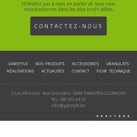
N'hésitez pas à nous en parler et nous vous
recontacterons dans les plus brefs délais.
CONTACTEZ-NOUS
GABSTYLE
NOS PRODUITS
ACCESSOIRES
GRANULATS
RÉALISATIONS
ACTUALITÉS
CONTACT
FICHE TECHNIQUE
ZI Les Plnesses - Rue Grondal 4 - 4890 THIMISTER-CLERMONT
TEL : 087/63.04.53
info@gabstyle.be