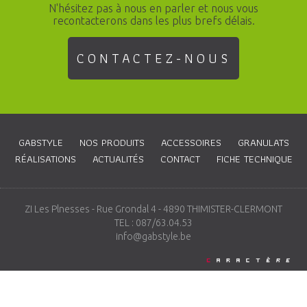
N'hésitez pas à nous en parler et nous vous
recontacterons dans les plus brefs délais.
CONTACTEZ-NOUS
GABSTYLE
NOS PRODUITS
ACCESSOIRES
GRANULATS
RÉALISATIONS
ACTUALITÉS
CONTACT
FICHE TECHNIQUE
ZI Les Plnesses - Rue Grondal 4 - 4890 THIMISTER-CLERMONT
TEL : 087/63.04.53
info@gabstyle.be