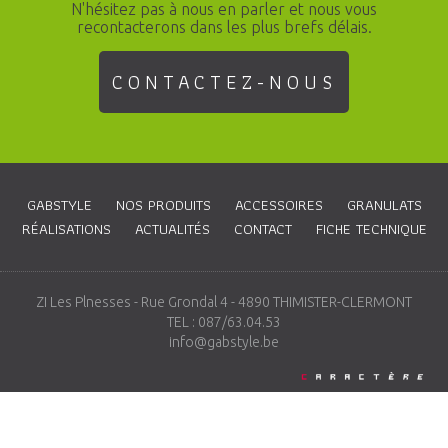
N'hésitez pas à nous en parler et nous vous
recontacterons dans les plus brefs délais.
CONTACTEZ-NOUS
GABSTYLE
NOS PRODUITS
ACCESSOIRES
GRANULATS
RÉALISATIONS
ACTUALITÉS
CONTACT
FICHE TECHNIQUE
ZI Les Plnesses - Rue Grondal 4 - 4890 THIMISTER-CLERMONT
TEL : 087/63.04.53
info@gabstyle.be